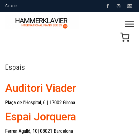
Skip
Facebook
Instagram
NE
to
Hammerk
content
INTERNATIONAL PIANO SERIES
Espais
Auditori Viader
Plaça de l’Hospital, 6 | 17002 Girona
Espai Jorquera
Ferran Agulló, 10| 08021 Barcelona