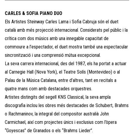
CARLES & SOFIA PIANO DUO
Els Artistes Steinway Carles Lama i Sofia Cabruja són el duet
català amb més projecció internacional. Considerats pel públic i la
crítica com dos músics amb una innegable capacitat de
commoure a l’espectador, el duet mostra també una espectacular
sincronització i una comprensió mútua excepcional.
La seva carrera internacional, des del 1987, els ha portat a actuar
al Carnegie Hall (Nova York), el Teatre Solís (Montevideo) o al
Palau de la Música Catalana, entre d’altres, tant en recitals a
quatre mans com amb destacades orquestres.
Artistes distingits del segell KNS Classical, la seva ampla
discografia inclou les obres més destacades de Schubert, Brahms
o Rachmaninov, la integral del compositor australià John
Carmichael, així com projectes únics i exclusius com l’òpera
“Goyescas” de Granados o els “Brahms Lieder”.